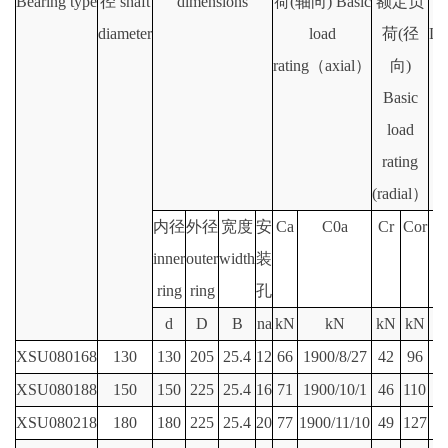
Bearing type
径 shaft
dimensions
荷(轴向) Basic
额定负
diameter
load
荷(径
Li
rating（axial）
向)
s
Basic
load
rating
(radial）
内径
外径
宽度
安
Ca
C0a
Cr
Cor
inner
outer
width
装
ring
ring
孔
d
D
B
na
kN
kN
kN
kN
r
XSU080168
130
130
205
25.4
12
66
1900/8/27
42
96
XSU080188
150
150
225
25.4
16
71
1900/10/1
46
110
XSU080218
180
180
225
25.4
20
77
1900/11/10
49
127