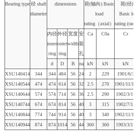
Bearing type
径 shaft
dimensions
荷(轴向) Basic
荷(径向
diameter
load
Basic loa
rating（axial）
rating (rad
内径
外径
宽度
安
Ca
C0a
Cr
inner
outer
width
装
ring
ring
孔
d
D
B
na
kN
kN
kN
XSU140414
344
344
484
56
24
2
229
1901/6/3
XSU140544
474
474
614
56
32
2.5
270
1901/11/10
XSU140644
574
574
714
56
36
2.5
290
1902/3/10
XSU140744
674
674
814
56
40
3
315
1902/7/18
XSU140844
774
744
914
56
40
3
340
1902/11/15
XSU140944
874
874
1014
56
44
360
360
1903/3/15