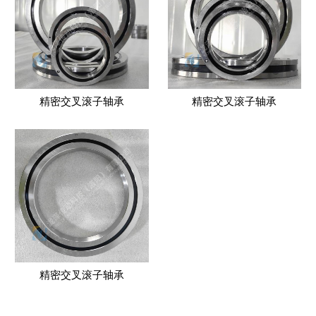
精密交叉滚子轴承
精密交叉滚子轴承
精密交叉滚子轴承